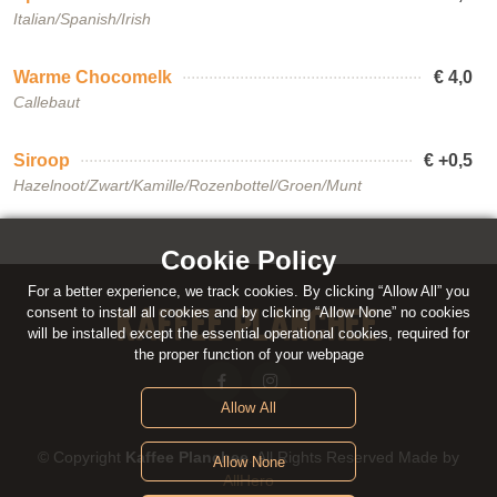
Italian/Spanish/Irish
Warme Chocomelk
€ 4,0
Callebaut
Siroop
€ +0,5
Hazelnoot/Zwart/Kamille/Rozenbottel/Groen/Munt
Cookie Policy
For a better experience, we track cookies. By clicking “Allow All” you
Kaffee Planchee
consent to install all cookies and by clicking “Allow None” no cookies
will be installed except the essential operational cookies, required for
the proper function of your webpage
Allow All
© Copyright
Kaffee Planchee
. All Rights Reserved Made by
Allow None
AllHero