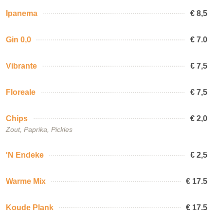
Ipanema
€ 8,5
Gin 0,0
€ 7.0
Vibrante
€ 7,5
Floreale
€ 7,5
Chips
€ 2,0
Zout, Paprika, Pickles
'N Endeke
€ 2,5
Warme Mix
€ 17.5
Koude Plank
€ 17.5