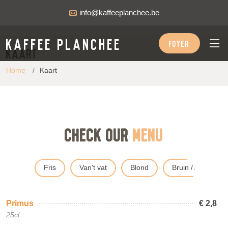
info@kaffeeplanchee.be
Kaffee Planchee
FOYER
Kaart
Home
Kaart
Check our
Menu
Fris
Van't vat
Blond
Bruin / Amber
Primus
€ 2,8
25cl