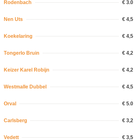
Rodenbach
€ 3.0
Nen Uts
€ 4,5
Koekelaring
€ 4,5
Tongerlo Bruin
€ 4,2
Keizer Karel Robijn
€ 4,2
Westmalle Dubbel
€ 4,5
Orval
€ 5.0
Carlsberg
€ 3,2
Vedett
€ 3,5