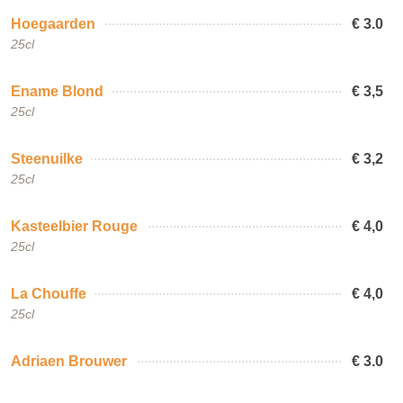
Hoegaarden
€ 3.0
25cl
Ename Blond
€ 3,5
25cl
Steenuilke
€ 3,2
25cl
Kasteelbier Rouge
€ 4,0
25cl
La Chouffe
€ 4,0
25cl
Adriaen Brouwer
€ 3.0